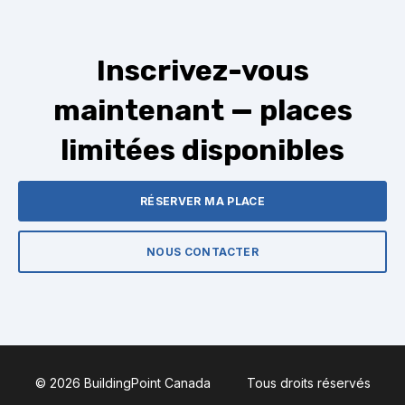
Tous les participants inscrits recevront les
détails complets par courriel avant l’événement.
L’événement aura lieu le 13 mai 2026, de 10 h à
Inscrivez-vous
15 h.
maintenant — places
limitées disponibles
RÉSERVER MA PLACE
NOUS CONTACTER
© 2026 BuildingPoint Canada
Tous droits réservés