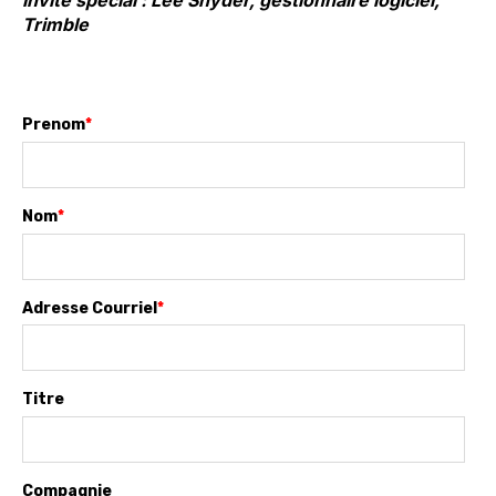
Invité spécial : Lee Snyder, gestionnaire logiciel,
Trimble
Prenom
*
Nom
*
Adresse Courriel
*
Titre
Compagnie